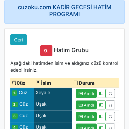
cuzoku.com KADİR GECESİ HATİM
PROGRAMI
Geri
Hatim Grubu
9.
Aşağıdaki hatimden isim ve aldığınız cüzü kontrol
edebilirsiniz.
Cüz
İsim
Durum
Cüz
Xeyale
1.
Alındı
Cüz
Uşak
2.
Alındı
Cüz
Uşak
3.
Alındı
Cüz
Uşak
4.
Alındı