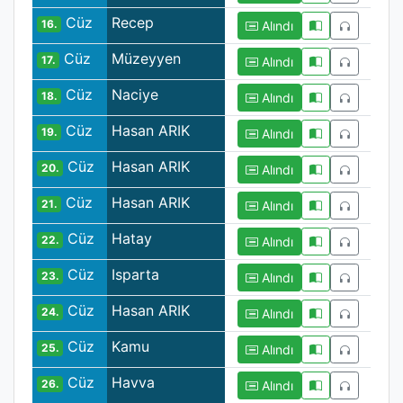
Cüz
Recep
16.
Alındı
Cüz
Müzeyyen
17.
Alındı
Cüz
Naciye
18.
Alındı
Cüz
Hasan ARIK
19.
Alındı
Cüz
Hasan ARIK
20.
Alındı
Cüz
Hasan ARIK
21.
Alındı
Cüz
Hatay
22.
Alındı
Cüz
Isparta
23.
Alındı
Cüz
Hasan ARIK
24.
Alındı
Cüz
Kamu
25.
Alındı
Cüz
Havva
26.
Alındı