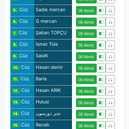
Cüz
Sadık mercan
5.
Alındı
Cüz
G mercan
6.
Alındı
Cüz
Şaban TOPÇU
7.
Alındı
Cüz
İsmet Tüle
8.
Alındı
Cüz
SaidK
9.
Alındı
Cüz
Hasan demir
10.
Alındı
Cüz
Barla
11.
Alındı
Cüz
Hasan ARIK
12.
Alındı
Cüz
Hulusi
13.
Alındı
Cüz
نذير دورسون
14.
Alındı
Cüz
Receb
15.
Alındı